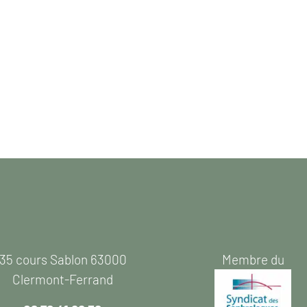
35 cours Sablon 63000
Membre du
Clermont-Ferrand